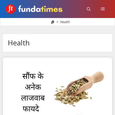
Skip
to
Menu
content
🏠
>
Health
Health